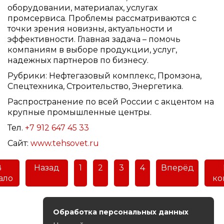
оборудовании, материалах, услугах
промсервиса. Проблемы рассматриваются с
точки зрения новизны, актуальности и
эффективности. Главная задача – помочь
компаниям в выборе продукции, услуг,
надежных партнеров по бизнесу.
Рубрики: Нефтегазовый комплекс, Промзона,
Спецтехника, Строительство, Энергетика.
Распространение по всей России с акцентом на
крупные промышленные центры.
Тел.
+7 912 647 45 33
Сайт:
www.tehsovet.ru
В
Назад
1
2
3
4
Вперёд
ало
ко
Обработка персональных данных